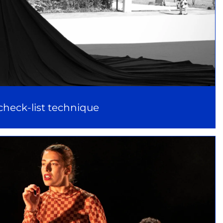
3 mots sur le chemin de la création: désir,
travail, jubilation…
A propos
 check-list technique