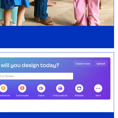
Un bureau de production ou une
production déléguée quelles différences ?
Non classifié(e)
Témoignage de Marlène Rostaing et de
Mona-Lys Azan de la Compagnie Body
don’t cry
A propos