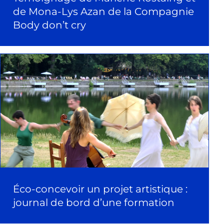
de Mona-Lys Azan de la Compagnie
Body don’t cry
Éco-concevoir un projet artistique :
journal de bord d’une formation