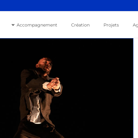
Accompagnement
Création
Projets
A
Comment calculer le prix de « vente » de
mon spectacle ?
Formations
Formations Spectacle Vivant