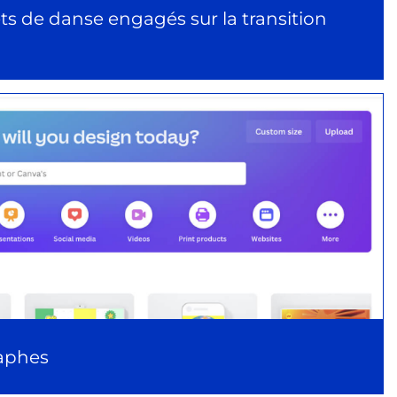
ets de danse engagés sur la transition
Éco-concevoir un projet artistique : journal
de bord d’une formation
A propos
raphes