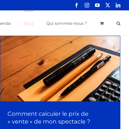
Facebook
Instagram
YouTube
X
Link
genda
Blog
Qui sommes-nous ?
Comment calculer le prix de
« vente » de mon spectacle ?