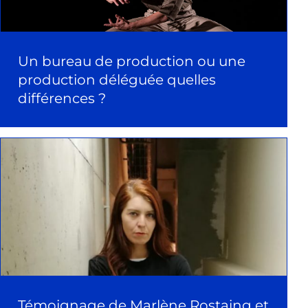
Un bureau de production ou une
production déléguée quelles
différences ?
Témoignage de Marlène Rostaing et