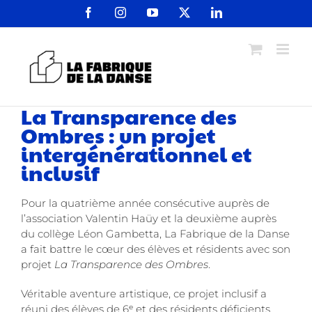
Passer
Facebook
Instagram
YouTube
X
LinkedIn
au
contenu
La Transparence des
Ombres : un projet
intergénérationnel et
inclusif
Pour la quatrième année consécutive auprès de
l’association Valentin Haüy et la deuxième auprès
du collège Léon Gambetta, La Fabrique de la Danse
a fait battre le cœur des élèves et résidents avec son
projet
La Transparence des Ombres
.
Véritable aventure artistique, ce projet inclusif a
réuni des élèves de 6ᵉ et des résidents déficients