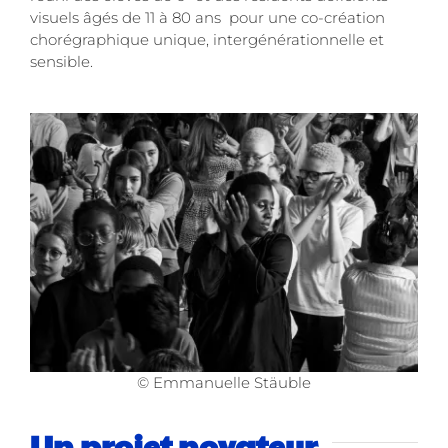
visuels âgés de 11 à 80 ans pour une co-création
chorégraphique unique, intergénérationnelle et
sensible.
© Emmanuelle Stäuble
Un projet novateur