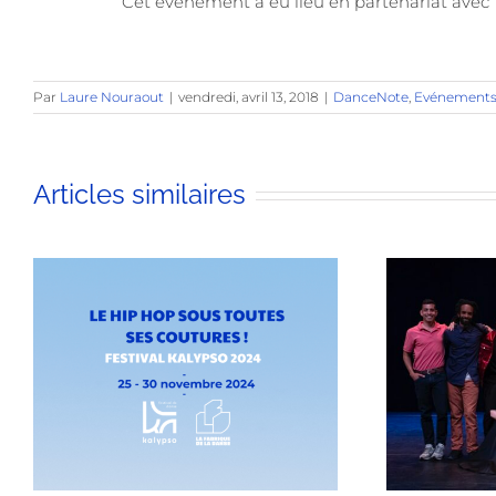
Cet événement a eu lieu en partenariat avec
Par
Laure Nouraout
|
vendredi, avril 13, 2018
|
DanceNote
,
Evénement
Articles similaires