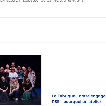
 104factory, l’incubateur du CENTQUATRE-PARIS.
s
La Fabrique – notre engag
RSE – pourquoi un atelier