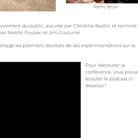
Rémi Brun
vement du public, assurée par Christine Bastin, et terminé 
 par Noëllie Poulain et Jim Couturier.
artagé les premiers résultats de ses expérimentations sur la
Pour réécouter la
conférence, vous pouv
écouter le podcast ci-
dessous !