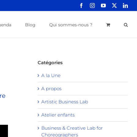
Facebook
Instagram
YouTube
X
Link
genda
Blog
Qui sommes-nous ?
Catégories
A la Une
A propos
re
Artistic Business Lab
Atelier enfants
Business & Creative Lab for
Choreographers