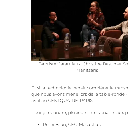
Baptiste Caramiaux, Christine Bastin et Sot
Manitsaris
Et si la technologie venait compléter la transm
que nous avons mené lors de la table-ronde «
avril au CENTQUATRE-PARIS.
Pour y répondre, plusieurs intervenants aux pa
Rémi Brun, CEO MocapLab