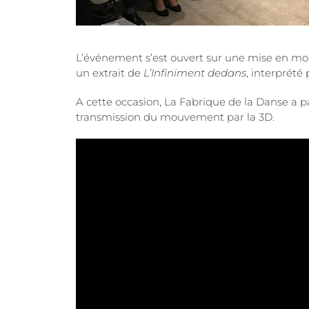
L’événement s’est ouvert sur une mise en mou
un extrait de
L’Infiniment dedans
, interprété
A cette occasion, La Fabrique de la Danse a p
transmission du mouvement par la 3D.