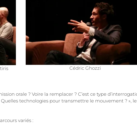
Cédric Ghozzi
iris
ission orale ? Voire la remplacer ? C’est ce type d’interrogat
 Quelles technologies pour transmettre le mouvement ? », le
rcours variés :