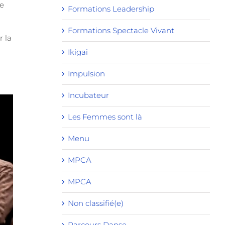
re
Formations Leadership
Formations Spectacle Vivant
r la
Ikigai
Impulsion
Incubateur
Les Femmes sont là
Menu
MPCA
MPCA
Non classifié(e)
Parcours Danse