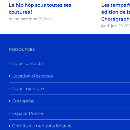
Le hip hop sous toutes ses
Les temps f
coutures !
édition de l
Chorégraph
mardi, novembre 19, 2024
jeudi, juin 20, 20
RESSOURCES
Nous contacter
Location d’espaces
Nous rejoindre
Entreprise
Espace Presse
Crédits et mentions légales