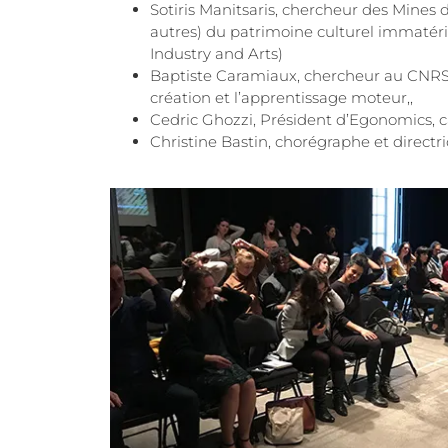
Sotiris Manitsaris, chercheur des Mines
autres) du patrimoine culturel immatériel
Industry and Arts)
Baptiste Caramiaux, chercheur au CNRS s
création et l’apprentissage moteur,,
Cedric Ghozzi, Président d’Egonomics,
Christine Bastin, chorégraphe et directr