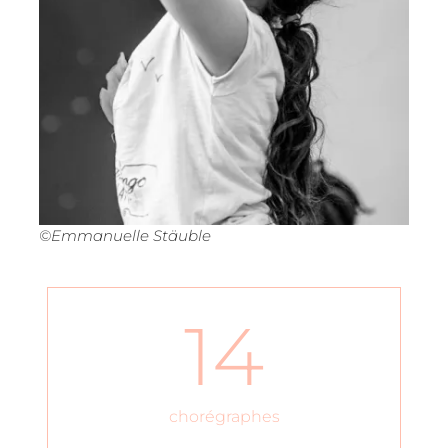
©Emmanuelle Stäuble
14
chorégraphes