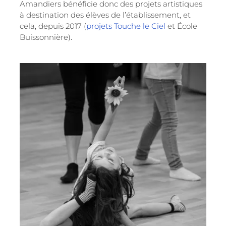
Amandiers bénéficie donc des projets artistiques
à destination des élèves de l’établissement, et
cela, depuis 2017 (
projets Touche le Ciel
et École
Buissonnière).