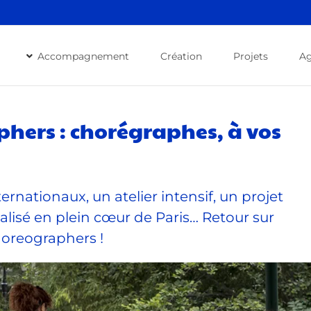
Accompagnement
Création
Projets
A
phers : chorégraphes, à vos
rnationaux, un atelier intensif, un projet
lisé en plein cœur de Paris… Retour sur
horeographers !