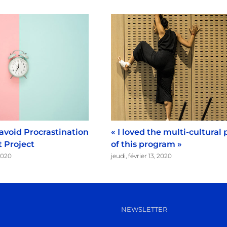
 avoid Procrastination
« I loved the multi-cultural 
t Project
of this program »
2020
jeudi, février 13, 2020
NEWSLETTER