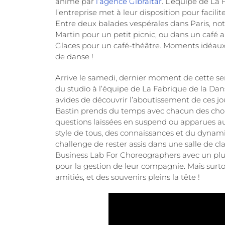
animé par
l’agence Gibraltar
. L’équipe de La
l’entreprise met à leur disposition pour fac
Entre deux balades vespérales dans Paris, no
Martin pour un petit picnic, ou dans un café 
Glaces pour un café-théâtre. Moments idéaux 
de danse !
Arrive le samedi, dernier moment de cette s
du studio à l’équipe de La Fabrique de la Da
avides de découvrir l’aboutissement de ces jo
Bastin prends du temps avec chacun des chor
questions laissées en suspend ou apparues au 
style de tous, des connaissances et du dynami
challenge de rester assis dans une salle de c
Business Lab For Choreographers avec un plu
pour la gestion de leur compagnie. Mais surt
amitiés, et des souvenirs pleins la tête !