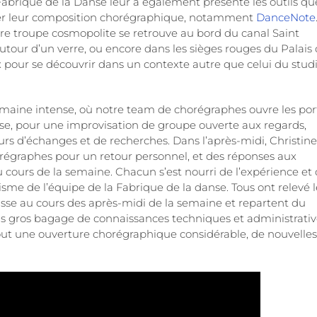
 Fabrique de la Danse leur a également présenté les outils qu
iliter leur composition chorégraphique, notamment
DanceNote
tre troupe cosmopolite se retrouve au bord du canal Saint
autour d’un verre, ou encore dans les sièges rouges du Palais
pour se découvrir dans un contexte autre que celui du stud
emaine intense, où notre team de chorégraphes ouvre les por
nse, pour une improvisation de groupe ouverte aux regards,
urs d’échanges et de recherches. Dans l’après-midi, Christine
égraphes pour un retour personnel, et des réponses aux
cours de la semaine. Chacun s’est nourri de l’expérience et
sme de l’équipe de la Fabrique de la danse. Tous ont relevé l
lasse au cours des après-midi de la semaine et repartent du
s gros bagage de connaissances techniques et administrativ
out une ouverture chorégraphique considérable, de nouvelles