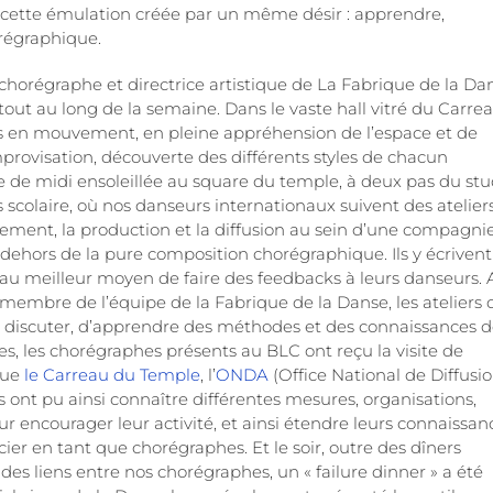
de cette émulation créée par un même désir : apprendre,
orégraphique.
 chorégraphe et directrice artistique de La Fabrique de la Da
ut au long de la semaine. Dans le vaste hall vitré du Carre
es en mouvement, en pleine appréhension de l’espace et de
improvisation, découverte des différents styles de chacun
 de midi ensoleillée au square du temple, à deux pas du stu
 scolaire, où nos danseurs internationaux suivent des atelier
ement, la production et la diffusion au sein d’une compagnie
dehors de la pure composition chorégraphique. Ils y écrivent
t au meilleur moyen de faire des feedbacks à leurs danseurs. 
membre de l’équipe de la Fabrique de la Danse, les ateliers 
de discuter, d’apprendre des méthodes et des connaissances 
s, les chorégraphes présents au BLC ont reçu la visite de
que
le Carreau du Temple
, l’
ONDA
(Office National de Diffusi
Ils ont pu ainsi connaître différentes mesures, organisations,
r encourager leur activité, et ainsi étendre leurs connaissan
cier en tant que chorégraphes. Et le soir, outre des dîners
s liens entre nos chorégraphes, un « failure dinner » a été