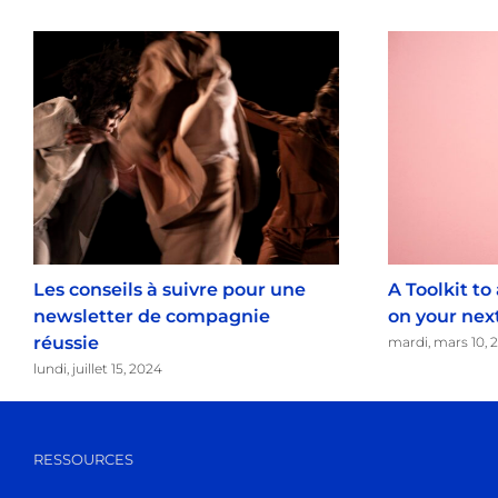
Les conseils à suivre pour une
A Toolkit to
newsletter de compagnie
on your nex
réussie
mardi, mars 10, 
lundi, juillet 15, 2024
RESSOURCES