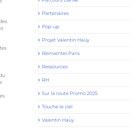
e
.
Partenaires
 des
Pop-up
io
Projet Valentin Haüy
tes
Réinventer.Paris
Ressources
 du
RH
e
Sur la route Promo 2025
es
Touche le ciel
Valentin Haüy