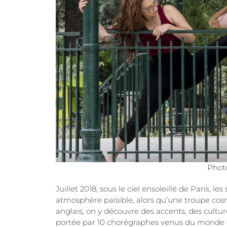
Phot
Juillet 2018, sous le ciel ensoleillé de Paris,
atmosphère paisible, alors qu’une troupe cosmo
anglais, on y découvre des accents, des cultu
portée par 10 chorégraphes venus du monde enti