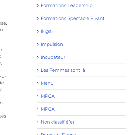
Formations Leadership
Formations Spectacle Vivant
nse,
au
Ikigai
Impulsion
dio.
s
Incubateur
,
Les Femmes sont là
Au-
de
Menu
de
MPCA
on
MPCA
ces
Non classifié(e)
Parcours Danse