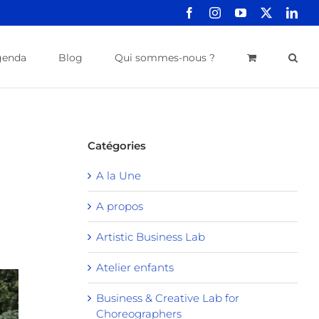
Facebook
Instagram
YouTube
X
Link
genda
Blog
Qui sommes-nous ?
Catégories
A la Une
A propos
Artistic Business Lab
Atelier enfants
Business & Creative Lab for
Choreographers