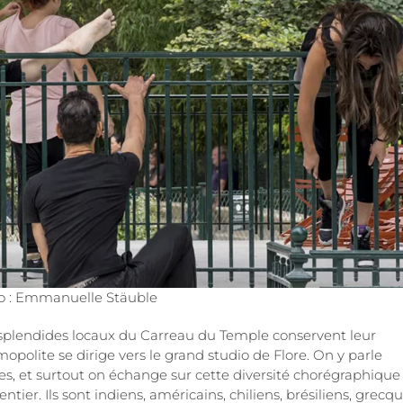
o : Emmanuelle Stäuble
 les splendides locaux du Carreau du Temple conservent leur
polite se dirige vers le grand studio de Flore. On y parle
res, et surtout on échange sur cette diversité chorégraphique
er. Ils sont indiens, américains, chiliens, brésiliens, grecqu