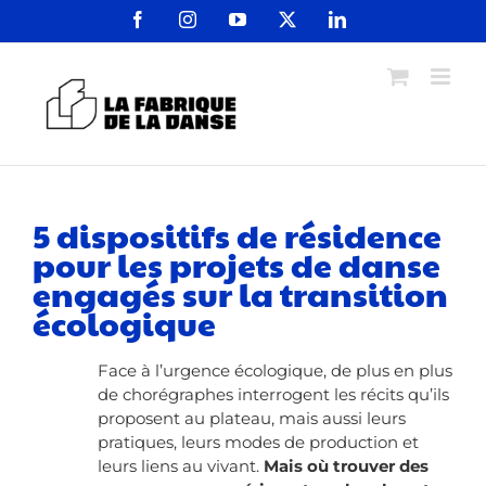
Passer
Facebook
Instagram
YouTube
X
LinkedIn
au
contenu
5 dispositifs de résidence
pour les projets de danse
engagés sur la transition
écologique
Face à l’urgence écologique, de plus en plus
de chorégraphes interrogent les récits qu’ils
proposent au plateau, mais aussi leurs
pratiques, leurs modes de production et
leurs liens au vivant.
Mais où trouver des