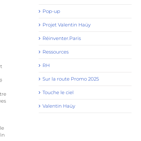
Pop-up
Projet Valentin Haüy
Réinventer.Paris
Ressources
RH
t
Sur la route Promo 2025
é
Touche le ciel
tre
ées
Valentin Haüy
le
fin