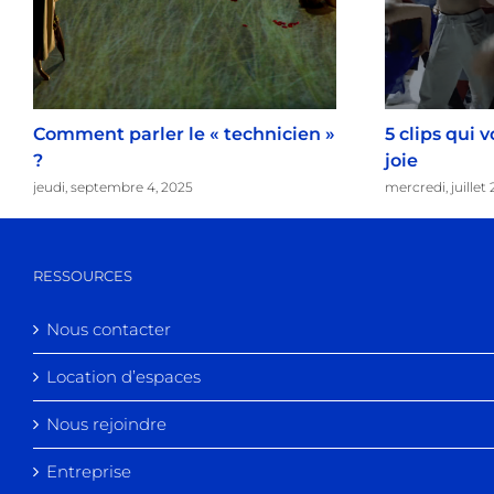
Comment parler le « technicien »
5 clips qui 
?
joie
jeudi, septembre 4, 2025
mercredi, juillet
RESSOURCES
Nous contacter
Location d’espaces
Nous rejoindre
Entreprise