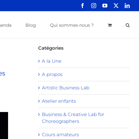
Facebook
Instagram
YouTube
X
Link
genda
Blog
Qui sommes-nous ?
Catégories
A la Une
es
A propos
Artistic Business Lab
Atelier enfants
Business & Creative Lab for
Choreographers
Cours amateurs