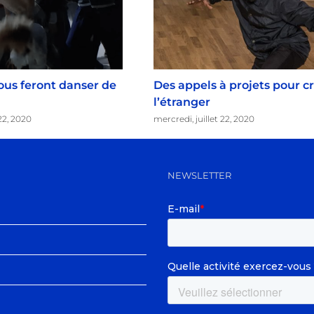
vous feront danser de
Des appels à projets pour c
l’étranger
 22, 2020
mercredi, juillet 22, 2020
NEWSLETTER