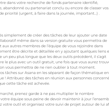
tre dans votre recherche de fonds partenaire identifié,
e, abandonné ou partenariat conclu ou encore de classer vos
 priorité (urgent, à faire dans la journée, important…) .
ès simplement de créer des tâches de leur ajouter une date
llaboratif même dans sa version gratuite vous permettra de
nt aux autres membres de l’équipe de vous rejoindre dans
lement être décrite et détaillée en y ajoutant quelques liens e
tre un peu plus longue que les deux outils précédent, il s’agit
re le plus avec un outil gratuit, une fois que vous aurez trouv
tion vous permettra de ne rien oublier à tout moment.
 vos tâches sur Asana en les séparant de façon thématique en
ique ! Attribuez des tâches en réunion aux personnes concern
sque cette tâche est achevée.
e marché, prenez garde à ne pas multiplier le nombre
e votre équipe sous peine de devoir maintenir à jour l’ensemb
ez votre outil et organisez votre suivi de projet autour de lui a