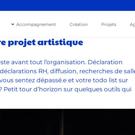
Accompagnement
Création
Projets
A
re projet artistique
reste avant tout l’organisation. Déclaration
éclarations RH, diffusion, recherches de sall
ous sentez dépassé.e et votre todo list sur
 ? Petit tour d’horizon sur quelques outils qui