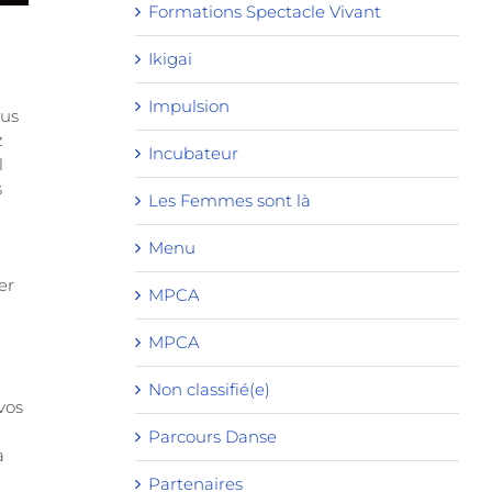
Formations Spectacle Vivant
Ikigai
Impulsion
ous
z
Incubateur
l
s
Les Femmes sont là
Menu
er
MPCA
MPCA
Non classifié(e)
vos
Parcours Danse
a
Partenaires