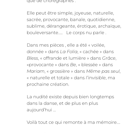
que de chorégraphes :
Elle peut être simple, joyeuse, naturelle,
sacrée, provocante, banale, quotidienne,
sublime, dérangeante, érotique, archaïque,
bouleversante….. Le corps nu parle .
Dans mes pièces , elle a été « voilée,
donnée » dans
La Folia
, « cachée » dans
Bless
, « offrande et lumière » dans
Grâce
,
«provocante » dans
Be
, « blessée » dans
Mariam
, « grossière » dans
Même pas seul
,
« naturelle et totale » dans
l’invisible
, ma
prochaine création.
La nudité existe depuis bien longtemps
dans la danse, et de plus en plus
aujourd’hui …
Voilà tout ce qui remonte à ma mémoire….