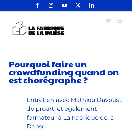
Passer
Facebook
Instagram
YouTube
X
LinkedIn
au
contenu
Pourquoi faire un
crowdfunding quand on
est chorégraphe ?
Entretien avec Mathieu Davoust,
de proarti et également
formateur à La Fabrique de la
Danse.