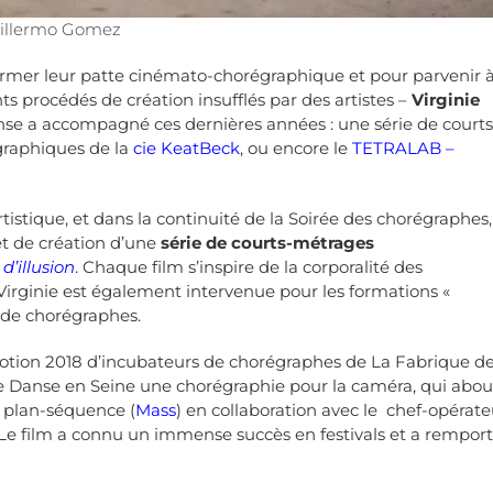
illermo Gomez
affirmer leur patte cinémato-chorégraphique et pour parvenir 
ts procédés de création insufflés par des artistes –
Virginie
se a accompagné ces dernières années : une série de courts
égraphiques de la
cie KeatBeck
, ou encore le
TETRALAB –
tistique, et dans la continuité de la Soirée des chorégraphes,
et de création d’une
série de courts-métrages
d’illusion
. Chaque film s’inspire de la corporalité des
Virginie est également intervenue pour les formations «
r de chorégraphes.
motion 2018 d’incubateurs de chorégraphes de La Fabrique de
 Danse en Seine une chorégraphie pour la caméra, qui abou
 plan-séquence (
Mass
) en collaboration avec le chef-opérate
Le film a connu un immense succès en festivals et a rempor