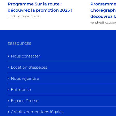
Programme Sur la route :
Programme 
découvrez la promotion 2025 !
Chorégraphi
découvrez l
lundi, octobre 13, 2025
vendredi, octobr
RESSOURCES
Nous contacter
Location d’espaces
Nous rejoindre
Entreprise
Espace Presse
Crédits et mentions légales