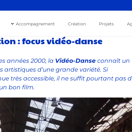
Accompagnement
Création
Projets
A
ion : focus vidéo-danse
es années 2000, la
Vidéo-Danse
connaît un
s artistiques d’une grande variété. Si
ue très accessible, il ne suffit pourtant pas 
un bon film.