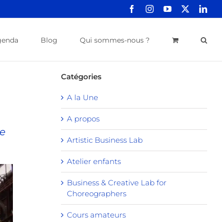
Facebook
Instagram
YouTube
X
Link
genda
Blog
Qui sommes-nous ?
Catégories
A la Une
A propos
de
Artistic Business Lab
Atelier enfants
Business & Creative Lab for
Choreographers
Cours amateurs