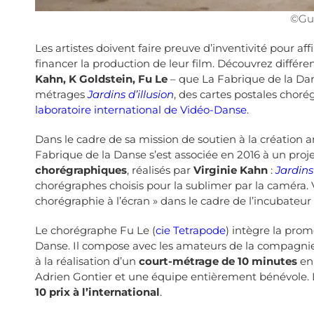
©Gu
Les artistes doivent faire preuve d’inventivité pour 
financer la production de leur film. Découvrez différen
Kahn, K Goldstein, Fu Le
– que La Fabrique de la Dan
métrages
Jardins d’illusion
, des cartes postales chor
laboratoire international de Vidéo-Danse
.
Dans le cadre de sa mission de soutien à la création ar
Fabrique de la Danse s’est associée en 2016 à un proj
chorégraphiques
, réalisés par
Virginie Kahn
:
Jardins 
chorégraphes choisis pour la sublimer par la caméra. 
chorégraphie à l’écran » dans le cadre de l’incubateu
Le chorégraphe Fu Le (
cie Tetrapode
) intègre la pro
Danse. Il compose avec les amateurs de la compagnie
à la réalisation d’un
court-métrage de 10 minutes
en
Adrien Gontier et une équipe entièrement bénévole. 
10 prix à l’international
.