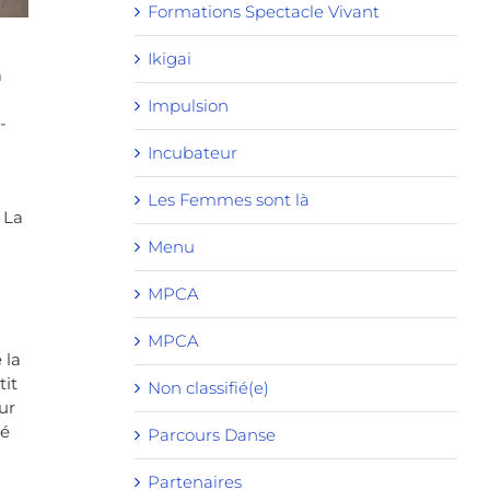
Formations Spectacle Vivant
Ikigai
à
Impulsion
-
Incubateur
Les Femmes sont là
 La
Menu
MPCA
MPCA
 la
tit
Non classifié(e)
ur
té
Parcours Danse
Partenaires