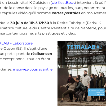
 un besoin vital, K Goldstein (
cie
KeatBeck
) intervient là où l
’art de la danse dans le paysage de tous les jours, notamment
 de capsules vidéo qu’il nomme
cartes postales
en mouvemen
ndra le
30 juin de 11h à 12h30
à la
Petite Fabrique (Paris), K
atrice culturelle du Centre Pénitentiaire de Nanterre, pou
nse contemporaine, arts plastiques et vidéo.
LAB – Laboratoire
 Guyon (95). Il s’agit d’une
que participant de
réaliser son
 exceptionnel, tout en étant
o-danse,
inscrivez-vous avant le