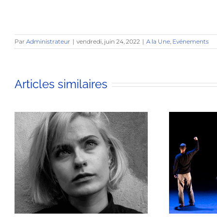
Par
Administrateur
|
vendredi, juin 24, 2022
|
A la Une
,
Evénements
Articles similaires