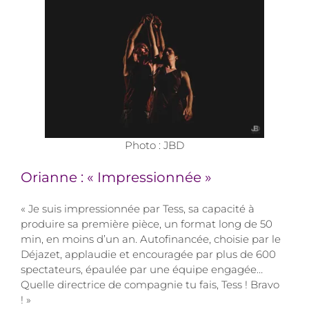
Photo : JBD
Orianne : « Impressionnée »
« Je suis impressionnée par Tess, sa capacité à
produire sa première pièce, un format long de 50
min, en moins d’un an. Autofinancée, choisie par le
Déjazet, applaudie et encouragée par plus de 600
spectateurs, épaulée par une équipe engagée…
Quelle directrice de compagnie tu fais, Tess ! Bravo
! »