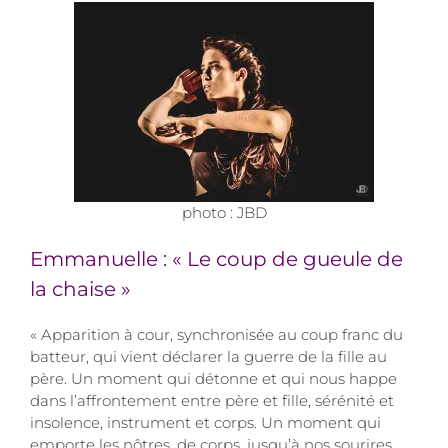
photo : JBD
Emmanuelle : « Le coup de gueule de
la chaise »
« Apparition à cour, synchronisée au coup franc du
batteur, qui vient déclarer la guerre de la fille au
père. Un moment qui détonne et qui nous happe
dans l’affrontement entre père et fille, sérénité et
insolence, instrument et corps. Un moment qui
emporte les nôtres, de corps, jusqu’à nos sourires