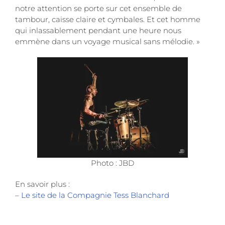
notre attention se porte sur cet ensemble de
tambour, caisse claire et cymbales. Et cet homme
qui inlassablement pendant une heure nous
emmène dans un voyage musical sans mélodie. »
Photo : JBD
En savoir plus :
–
Le site de la Compagnie Tess Blanchard