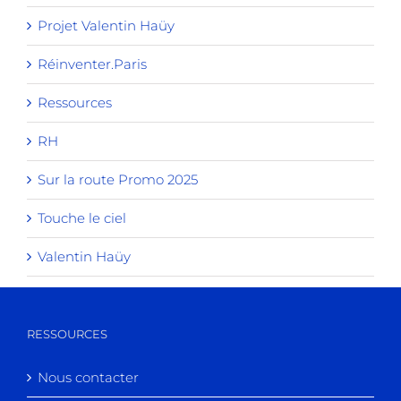
Projet Valentin Haüy
Réinventer.Paris
Ressources
RH
Sur la route Promo 2025
Touche le ciel
Valentin Haüy
RESSOURCES
Nous contacter