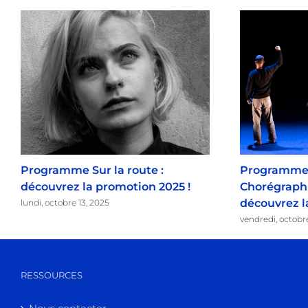
Programme Sur la route :
Programme 
découvrez la promotion 2025 !
Chorégraphi
découvrez l
lundi, octobre 13, 2025
vendredi, octobr
RESSOURCES