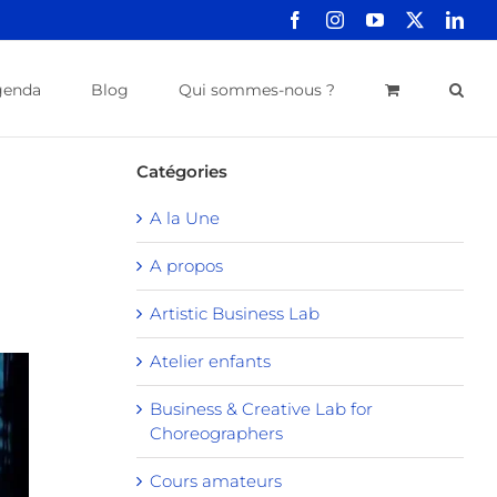
Facebook
Instagram
YouTube
X
Link
genda
Blog
Qui sommes-nous ?
Catégories
A la Une
A propos
Artistic Business Lab
Atelier enfants
Business & Creative Lab for
Choreographers
Cours amateurs