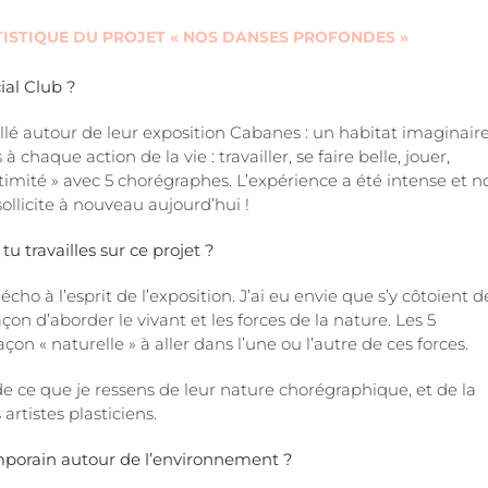
RTISTIQUE DU PROJET « NOS DANSES PROFONDES »
ial Club ?
illé autour de leur exposition Cabanes : un habitat imaginair
chaque action de la vie : travailler, se faire belle, jouer,
timité » avec 5 chorégraphes. L’expérience a été intense et n
llicite à nouveau aujourd’hui !
 travailles sur ce projet ?
cho à l’esprit de l’exposition. J’ai eu envie que s’y côtoient d
on d’aborder le vivant et les forces de la nature. Les 5
on « naturelle » à aller dans l’une ou l’autre de ces forces.
de ce que je ressens de leur nature chorégraphique, et de la
artistes plasticiens.
mporain autour de l’environnement ?