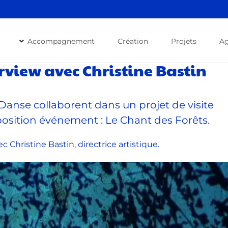
Accompagnement
Création
Projets
A
rview avec Christine Bastin
 Danse collaborent dans un projet de visite
osition événement : Le Chant des Forêts.
 Christine Bastin, directrice artistique.