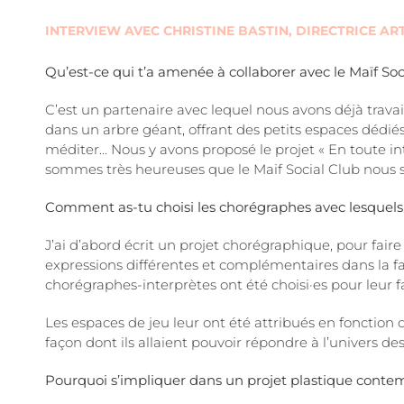
INTERVIEW AVEC CHRISTINE BASTIN, DIRECTRICE A
Qu’est-ce qui t’a amenée à collaborer avec le Maïf Soc
C’est un partenaire avec lequel nous avons déjà trava
dans un arbre géant, offrant des petits espaces dédiés à 
méditer… Nous y avons proposé le projet « En toute in
sommes très heureuses que le Maif Social Club nous so
Comment as-tu choisi les chorégraphes avec lesquels tu
J’ai d’abord écrit un projet chorégraphique, pour faire é
expressions différentes et complémentaires dans la faç
chorégraphes-interprètes ont été choisi·es pour leur faç
Les espaces de jeu leur ont été attribués en fonction 
façon dont ils allaient pouvoir répondre à l’univers des 
Pourquoi s’impliquer dans un projet plastique conte