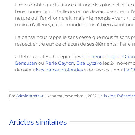
Il me semble que la danse est une des plus belles faç
l’environnement. D’ailleurs on ne devrait pas dire : «
nature qui l’environnerait, mais « le monde vivant »… d
moins d’ailleurs, car le monde a existé bien avant nou
La danse nous rappelle sans cesse que nous faisons par
respect entre eux de chacun de ses éléments. Faire mal
> Retrouvez les chorégraphes
Clémence Juglet
,
Orian
Bensusan
ou
Perle Cayron
,
Elsa Lyczko
les 24 novembre
dansée «
Nos danse profondes
» de l’exposition «
Le C
Par
Administrateur
|
vendredi, novembre 4, 2022
|
A la Une
,
Evénemen
Articles similaires