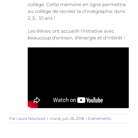
collège. Cette mémoire en ligne permettra
au collège de recréer la chroégraphie dans
2, 5… 10 ans !
Les élèves ont accueilli l’initiative avec
beaucoup d’entrain, d’énergie et d’intérêt !
Par
Laure Nouraout
|
mardi, juin 26, 2018
|
Evénements