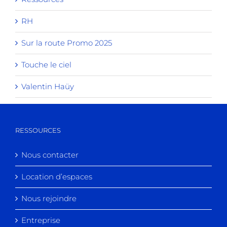
RH
Sur la route Promo 2025
Touche le ciel
Valentin Haüy
RESSOURCES
Nous contacter
Location d’espaces
Nous rejoindre
Entreprise