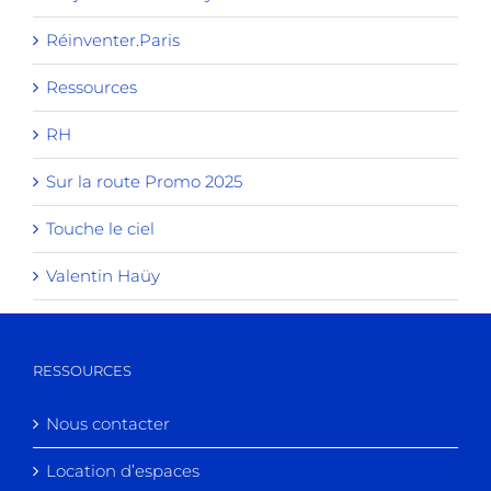
Réinventer.Paris
Ressources
RH
Sur la route Promo 2025
Touche le ciel
Valentin Haüy
RESSOURCES
Nous contacter
Location d’espaces