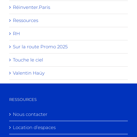
Réinventer.Paris
Ressources
RH
Sur la route Promo 2025
Touche le ciel
Valentin Haüy
RESSOURCES
Nous contacter
Location d’espaces