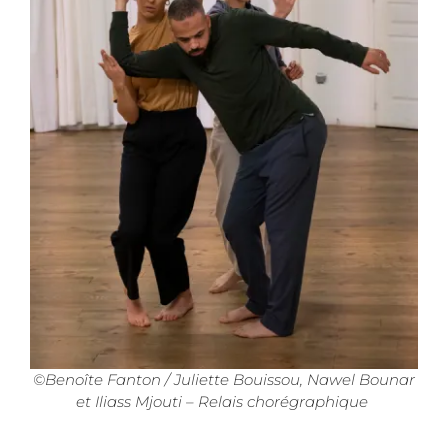
©Benoîte Fanton / Juliette Bouissou, Nawel Bounar
et Iliass Mjouti – Relais chorégraphique