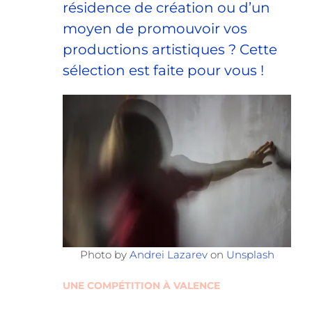
résidence de création ou d’un
moyen de promouvoir vos
productions artistiques ? Cette
sélection est faite pour vous !
Photo by
Andrei Lazarev
on
Unsplash
UNE COMPÉTITION À VALENCE