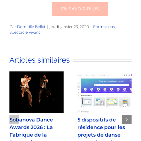
EN SAVOIR PLUS
Par
Domitille Bellot
|
jeudi, janvier 23, 2020
|
Formations
Spectacle Vivant
Articles similaires
Sobanova Dance
5 dispositifs de
Awards 2026 : La
résidence pour les
Fabrique de la
projets de danse