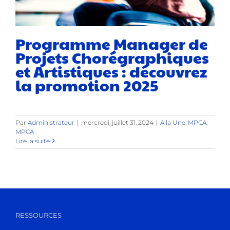
Programme Manager de
Projets Chorégraphiques
et Artistiques : découvrez
la promotion 2025
Par
Administrateur
|
mercredi, juillet 31, 2024
|
A la Une
,
MPCA
,
MPCA
Lire la suite
RESSOURCES