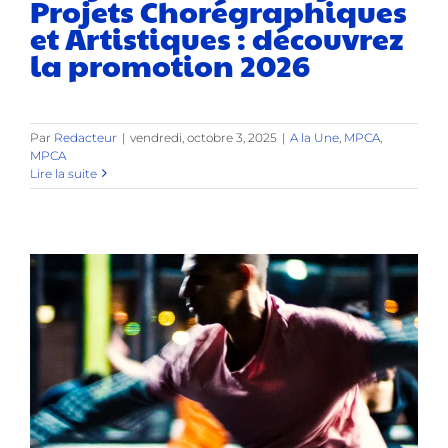
Projets Chorégraphiques
et Artistiques : découvrez
la promotion 2026
Par
Redacteur
|
vendredi, octobre 3, 2025
|
A la Une
,
MPCA
,
MPCA
Lire la suite