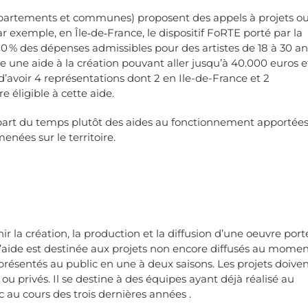
 départements et communes) proposent des appels à projets o
ar exemple, en Île‑de‑France, le dispositif FoRTE porté par la
80 % des dépenses admissibles pour des artistes de 18 à 30 an
e une aide à la création pouvant aller jusqu’à 40.000 euros e
d’avoir 4 représentations dont 2 en Ile-de-France et 2
e éligible à cette aide.
upart du temps plutôt des aides au fonctionnement apportées
menées sur le territoire.
ir la création, la production et la diffusion d’une oeuvre port
’aide est destinée aux projets non encore diffusés au mome
résentés au public en une à deux saisons. Les projets doive
u privés. Il se destine à des équipes ayant déjà réalisé au
c au cours des trois dernières années .