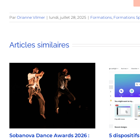
Par
Orianne Vilmer
|
lundi, juillet 28, 2025
|
Formations
,
Formations Sp
Articles similaires
Sobanova Dance Awards 2026 :
5 dispositif