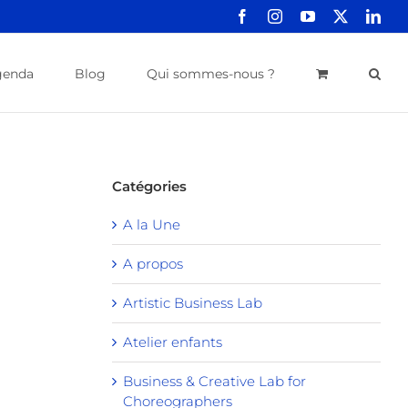
Facebook
Instagram
YouTube
X
Link
genda
Blog
Qui sommes-nous ?
Catégories
A la Une
A propos
Artistic Business Lab
Atelier enfants
Business & Creative Lab for
Choreographers