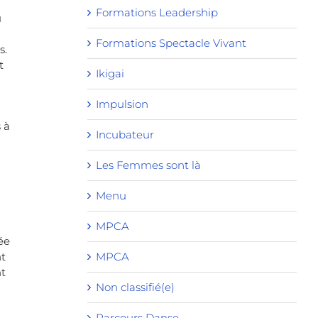
Formations Leadership
u
Formations Spectacle Vivant
s.
t
Ikigai
Impulsion
 à
Incubateur
Les Femmes sont là
Menu
MPCA
ée
nt
MPCA
nt
Non classifié(e)
Parcours Danse