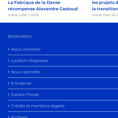
La Fabrique de la Danse
les projets
récompense Alexandre Gastoud
la transitio
mardi, juillet 7, 2026
mardi, mars 24, 
RESSOURCES
Nous contacter
Location d’espaces
Nous rejoindre
Entreprise
Espace Presse
Crédits et mentions légales
Archives