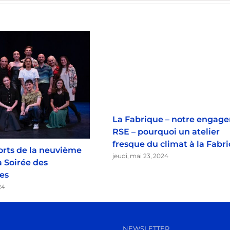
La Fabrique – notre engag
RSE – pourquoi un atelier
fresque du climat à la Fabr
orts de la neuvième
jeudi, mai 23, 2024
a Soirée des
es
24
NEWSLETTER