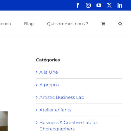
Facebook
Instagram
YouTube
X
Link
genda
Blog
Qui sommes-nous ?
Catégories
A la Une
A propos
Artistic Business Lab
Atelier enfants
Business & Creative Lab for
Choreographers