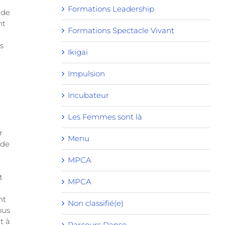
Formations Leadership
 de
nt
Formations Spectacle Vivant
s
Ikigai
Impulsion
Incubateur
Les Femmes sont là
r
Menu
 de
MPCA
t
MPCA
nt
Non classifié(e)
ous
t à
Parcours Danse