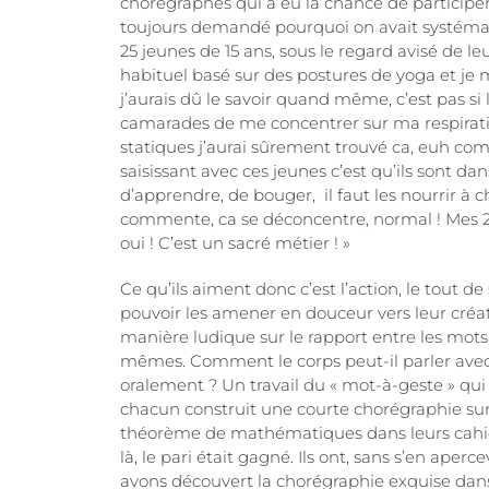
chorégraphes qui a eu la chance de participer 
toujours demandé pourquoi on avait systémat
25 jeunes de 15 ans, sous le regard avisé de
habituel basé sur des postures de yoga et je 
j’aurais dû le savoir quand même, c’est pas s
camarades de me concentrer sur ma respirati
statiques j’aurai sûrement trouvé ca, euh c
saisissant avec ces jeunes c’est qu’ils sont da
d’apprendre, de bouger, il faut les nourrir à c
commente, ca se déconcentre, normal ! Mes 2 p
oui ! C’est un sacré métier ! »
Ce qu’ils aiment donc c’est l’action, le tout d
pouvoir les amener en douceur vers leur créati
manière ludique sur le rapport entre les mots e
mêmes. Comment le corps peut-il parler ave
oralement ? Un travail du « mot-à-geste » qui 
chacun construit une courte chorégraphie sur 
théorème de mathématiques dans leurs cahiers
là, le pari était gagné. Ils ont, sans s’en aper
avons découvert la chorégraphie exquise dans