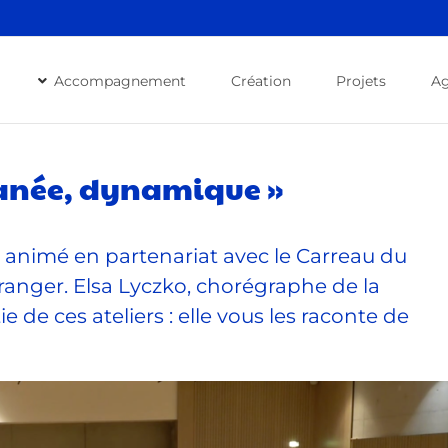
Accompagnement
Création
Projets
A
ntanée, dynamique »
a animé en partenariat avec le Carreau du
éranger. Elsa Lyczko, chorégraphe de la
 de ces ateliers : elle vous les raconte de