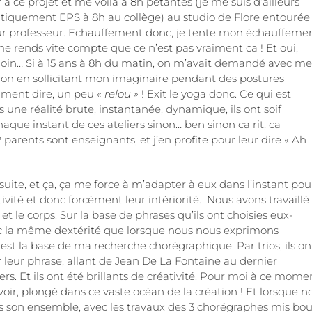
à ce projet et me voilà à 8h pétantes (je me suis d’ailleurs
iquement EPS à 8h au collège) au studio de Flore entourée
 leur professeur. Echauffement donc, je tente mon échauffeme
me rends vite compte que ce n’est pas vraiment ca ! Et oui,
i loin… Si à 15 ans à 8h du matin, on m’avait demandé avec me
on en sollicitant mon imaginaire pendant des postures
omment dire, un peu
« relou »
! Exit le yoga donc. Ce qui est
ns une réalité brute, instantanée, dynamique, ils ont soif
haque instant de ces ateliers sinon… ben sinon ca rit, ca
arents sont enseignants, et j’en profite pour leur dire « Ah
e suite, et ça, ça me force à m’adapter à eux dans l’instant pou
vité et donc forcément leur intériorité. Nous avons travaillé
t le corps. Sur la base de phrases qu’ils ont choisies eux-
c la même dextérité que lorsque nous nous exprimons
est la base de ma recherche chorégraphique. Par trios, ils on
leur phrase, allant de Jean De La Fontaine au dernier
. Et ils ont été brillants de créativité. Pour moi à ce mome
cevoir, plongé dans ce vaste océan de la création ! Et lorsque n
 son ensemble, avec les travaux des 3 chorégraphes mis bou