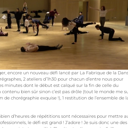
ger, encore un nouveau défi lancé par La Fabrique de la Dans
orégraphes, 2 ateliers d’1h30 pour chacun d’entre nous pour
 minutes dont le début est calqué sur la fin de celle du
contenu bien sûr sinon c’est pas drôle (tout le monde me su
m de chorégraphie exquise !), 1 restitution de l’ensemble de l
mbien d’heures de répétitions sont nécessaires pour mettre a
ssionnels, le défi est grand ! J’adore ! Je suis donc une des