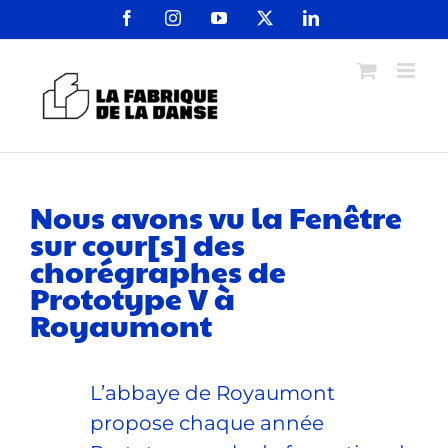
Passer
Facebook
Instagram
YouTube
X
LinkedIn
au
contenu
Nous avons vu la Fenêtre
sur cour[s] des
chorégraphes de
Prototype V à
Royaumont
L’abbaye de Royaumont
propose chaque année