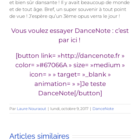
et bien sûr dansante ! Il y avait beaucoup de monde
et de tout âge. Bref, un super souvenir à tout point
de vue ! J’espère qu’un 3ème opus verra le jour !
Vous voulez essayer DanceNote : c’est
par ici !
[button link= »http://dancenote.fr »
color= »#67066A » size= »medium »
icon= » » target= »_blank »
animation= » »]Je teste
DanceNote[/button]
Par
Laure Nouraout
|
lundi, octobre 9, 2017
|
DanceNote
Articles similaires