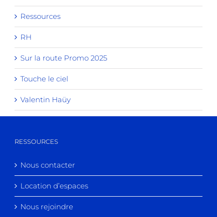
Ressources
RH
Sur la route Promo 2025
Touche le ciel
Valentin Haüy
RESSOURCES
Nous contacter
Location d’espaces
Nous rejoindre