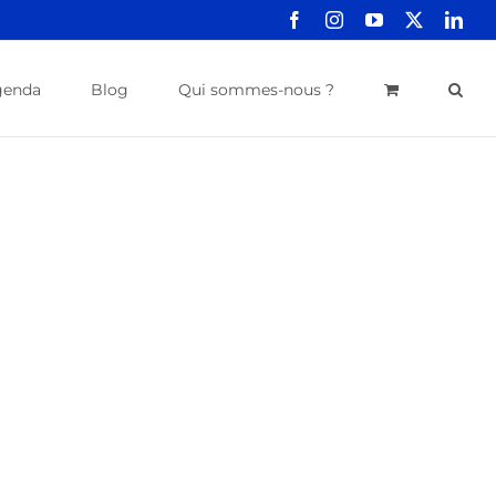
Facebook
Instagram
YouTube
X
Link
genda
Blog
Qui sommes-nous ?