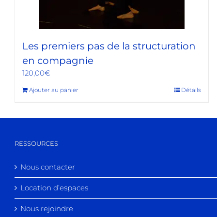
Les premiers pas de la structuration
en compagnie
120,00
€
Ajouter au panier
Détails
RESSOURCES
Nous contacter
Location d’espaces
Nous rejoindre