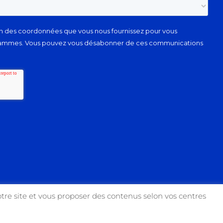
tre site et vous proposer des contenus selon vos centres
Facebook
Instagram
YouTube
X
Link