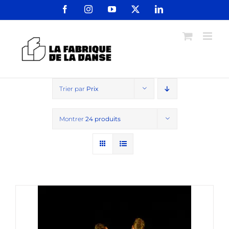
Passer
Facebook
Instagram
YouTube
X
LinkedIn
au
contenu
Trier par
Prix
Montrer
24 produits