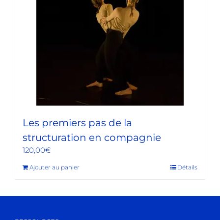
Les premiers pas de la
structuration en compagnie
120,00
€
Ajouter au panier
Détails