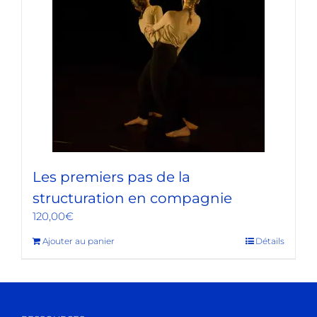
Les premiers pas de la
structuration en compagnie
120,00
€
Ajouter au panier
Détails