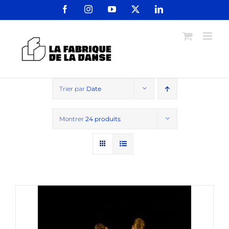
Passer
Facebook
Instagram
YouTube
X
LinkedIn
au
contenu
Trier par
Date
Montrer
24 produits