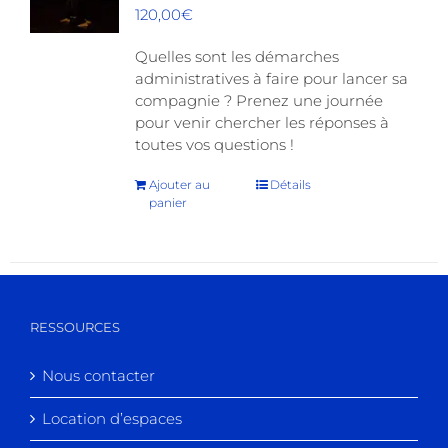
120,00
€
Quelles sont les démarches
administratives à faire pour lancer sa
compagnie ? Prenez une journée
pour venir chercher les réponses à
toutes vos questions !
Ajouter au
Détails
panier
RESSOURCES
Nous contacter
Location d’espaces