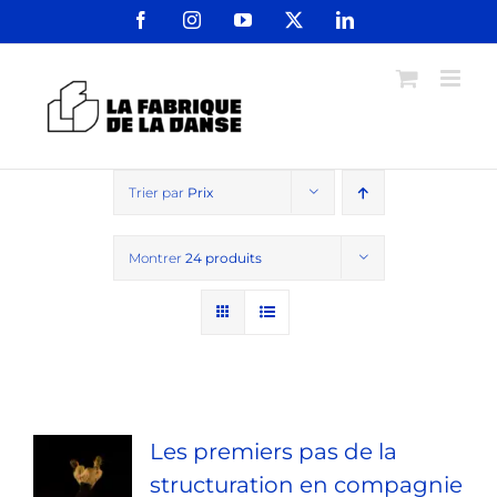
Passer
Facebook
Instagram
YouTube
X
LinkedIn
au
contenu
Trier par
Prix
Montrer
24 produits
Les premiers pas de la
structuration en compagnie