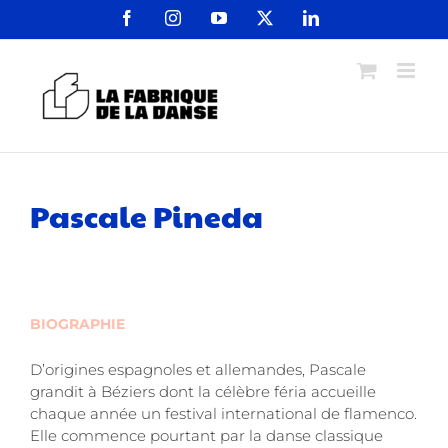
Passer
Facebook
Instagram
YouTube
X
LinkedIn
au
contenu
Pascale Pineda
BIOGRAPHIE
D’origines espagnoles et allemandes, Pascale
grandit à Béziers dont la célèbre féria accueille
chaque année un festival international de flamenco.
Elle commence pourtant par la danse classique