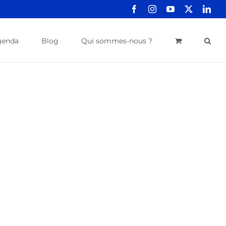
Facebook
Instagram
YouTube
X
Link
genda
Blog
Qui sommes-nous ?