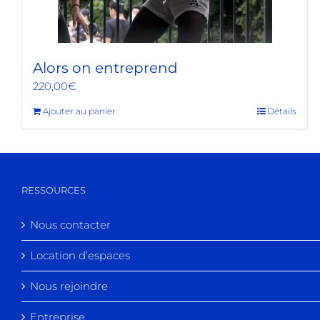
Alors on entreprend
220,00
€
Ajouter au panier
Détails
RESSOURCES
Nous contacter
Location d’espaces
Nous rejoindre
Entreprise