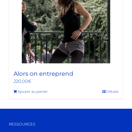
Alors on entreprend
220,00
€
Ajouter au panier
Détails
RESSOURCES