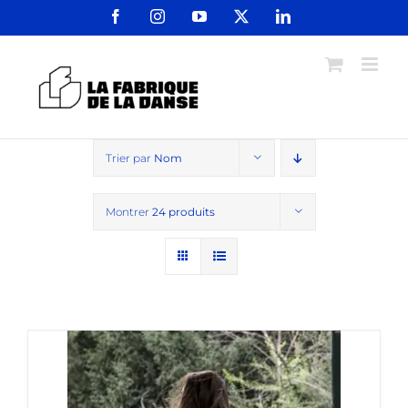
Passer
Facebook
Instagram
YouTube
X
LinkedIn
au
contenu
Trier par
Nom
Montrer
24 produits