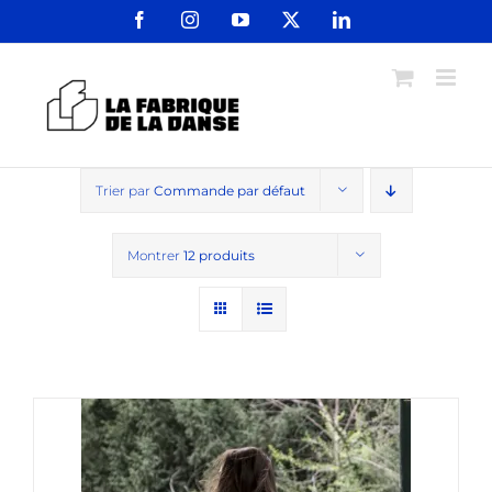
Passer
Facebook
Instagram
YouTube
X
LinkedIn
au
contenu
Trier par
Commande par défaut
Montrer
12 produits