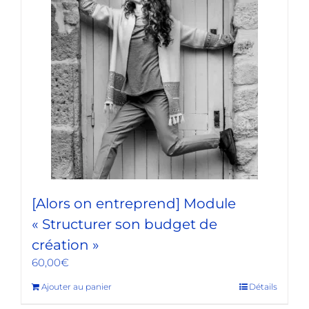
[Alors on entreprend] Module
« Structurer son budget de
création »
60,00
€
Ajouter au panier
Détails