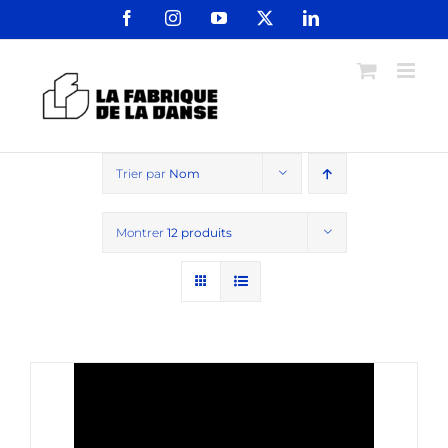
Passer
Facebook
Instagram
YouTube
X
LinkedIn
au
contenu
Trier par
Nom
Montrer
12 produits