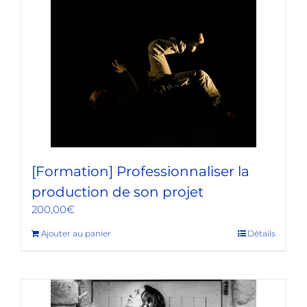
[Formation] Professionnaliser la
production de son projet
200,00
€
Ajouter au panier
Détails