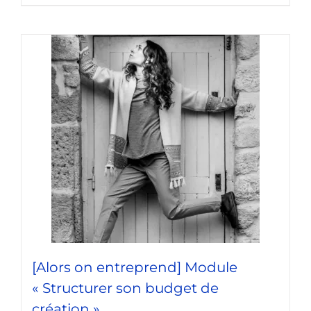
[Alors on entreprend] Module
« Structurer son budget de
création »