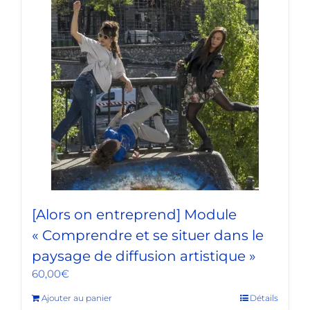
[Alors on entreprend] Module
« Comprendre et se situer dans le
paysage de diffusion artistique »
60,00
€
Ajouter au panier
Détails