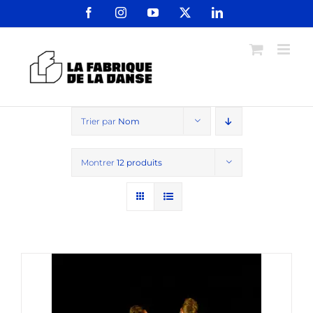
Passer
Facebook
Instagram
YouTube
X
LinkedIn
au
contenu
Trier par
Nom
Montrer
12 produits