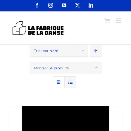
Passer
Facebook
Instagram
YouTube
X
LinkedIn
au
contenu
Trier par
Nom
Montrer
36 produits