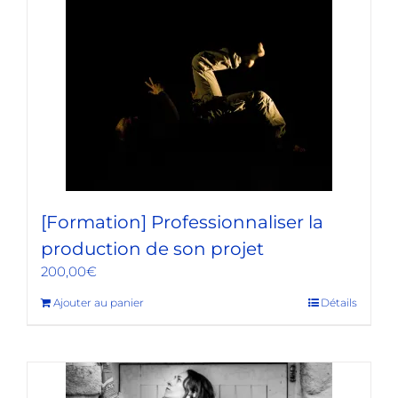
[Formation] Professionnaliser la
production de son projet
200,00
€
Ajouter au panier
Détails