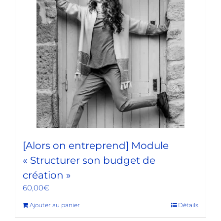
[Alors on entreprend] Module
« Structurer son budget de
création »
60,00
€
Ajouter au panier
Détails