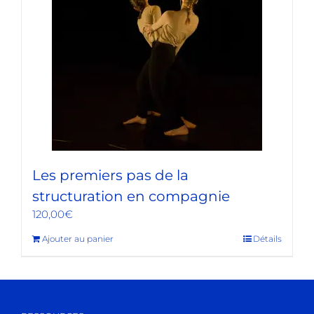
Les premiers pas de la
structuration en compagnie
120,00
€
Ajouter au panier
Détails