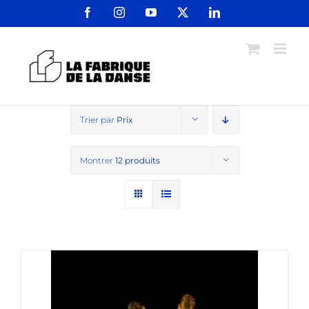
Passer
Facebook
Instagram
YouTube
X
LinkedIn
au
contenu
Trier par
Prix
Montrer
12 produits