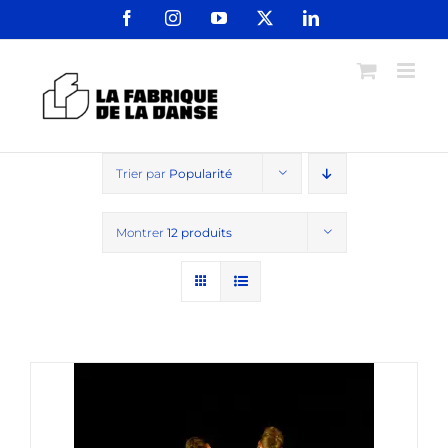
Passer
Facebook
Instagram
YouTube
X
LinkedIn
au
contenu
Trier par
Popularité
Montrer
12 produits