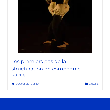
Les premiers pas de la
structuration en compagnie
120,00
€
Ajouter au panier
Détails