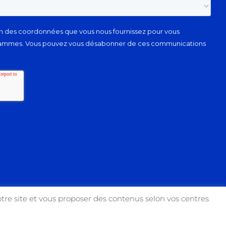
tre site et vous proposer des contenus selon vos centres
Facebook
Instagram
YouTube
X
Link