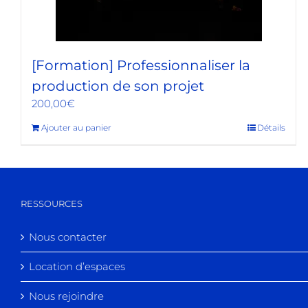
[Formation] Professionnaliser la
production de son projet
200,00
€
Ajouter au panier
Détails
RESSOURCES
Nous contacter
Location d’espaces
Nous rejoindre