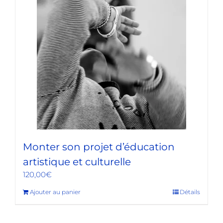
Monter son projet d’éducation
artistique et culturelle
120,00
€
Ajouter au panier
Détails