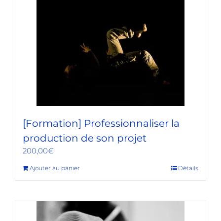
[Formation] Professionnaliser la
production de son projet
200,00
€
Ajouter au panier
Détails