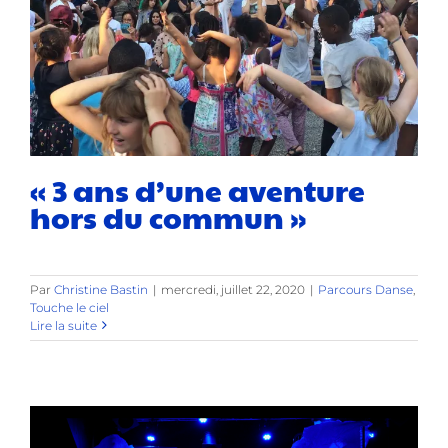
« 3 ans d’une aventure
hors du commun »
Par
Christine Bastin
|
mercredi, juillet 22, 2020
|
Parcours Danse
,
Touche le ciel
Lire la suite