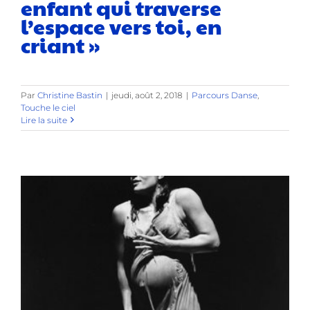
enfant qui traverse
l’espace vers toi, en
criant »
Par
Christine Bastin
|
jeudi, août 2, 2018
|
Parcours Danse
,
Touche le ciel
Lire la suite