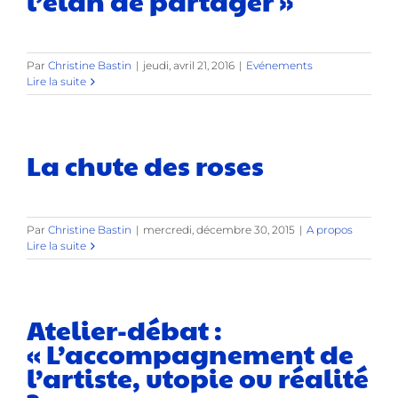
l’élan de partager »
Par
Christine Bastin
|
jeudi, avril 21, 2016
|
Evénements
Lire la suite
La chute des roses
Par
Christine Bastin
|
mercredi, décembre 30, 2015
|
A propos
Lire la suite
Atelier-débat :
« L’accompagnement de
l’artiste, utopie ou réalité