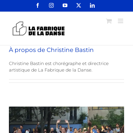
Passer
Facebook
Instagram
YouTube
X
LinkedIn
au
contenu
À propos de
Christine Bastin
Christine Bastin est chorégraphe et directrice
artistique de La Fabrique de la Danse.