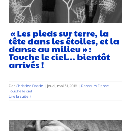
« Les pieds sur terre, la
tête dans les étoiles, et la
danse au milieu » :
Touche le ciel… bientôt
arrivés !
Par
Christine Bastin
|
jeudi, mai 31, 2018
|
Parcours Danse
,
Touche le ciel
Lire la suite