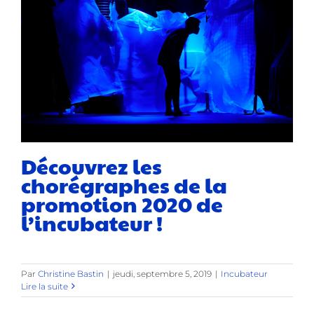
Découvrez les
chorégraphes de la
promotion 2020 de
l’incubateur !
Par
Christine Bastin
|
jeudi, septembre 5, 2019
|
Incubateur
Lire la suite