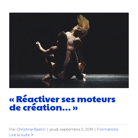
« Réactiver ses moteurs
de création… »
Par
Christine Bastin
|
jeudi, septembre 5, 2019
|
Formations
Lire la suite