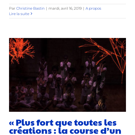
Par
Christine Bastin
|
mardi, avril 16, 2019
|
A propos
Lire la suite
« Plus fort que toutes les
créations : la course d’un