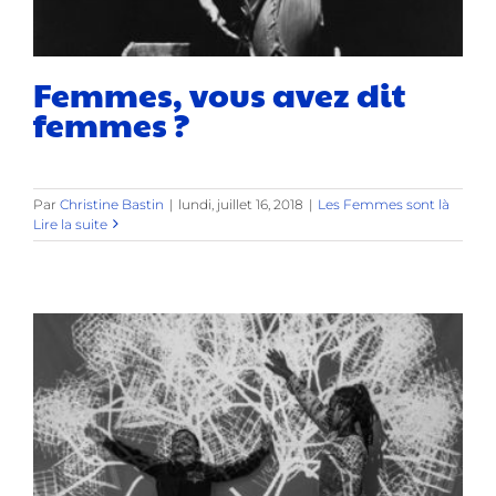
Femmes, vous avez dit
femmes ?
Par
Christine Bastin
|
lundi, juillet 16, 2018
|
Les Femmes sont là
Lire la suite