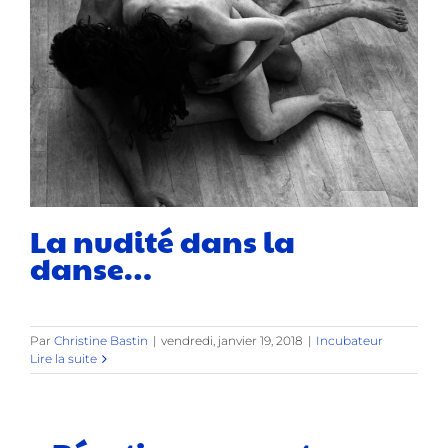
La nudité dans la
danse…
Par
Christine Bastin
|
vendredi, janvier 19, 2018
|
Incubateur
Lire la suite