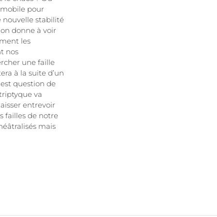
 mobile pour
 nouvelle stabilité
l’on donne à voir
mment les
nt nos
cher une faille
era à la suite d’un
 est question de
 triptyque va
aisser entrevoir
 failles de notre
héâtralisés mais