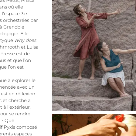
s Pettit, Prisca
ans où elle
’espace 3:e
s orchestrées par
 à Grenoble
édagogie. Elle
iptyque
Why does
hrnrooth et Luisa
téresse est de
us et que l’on
que l’on est
ue à explorer le
mencée avec un
est en réflexion.
c et cherche à
à l’extérieur.
pour se rendre
à ? Que
tif Pyxis composé
férents espaces