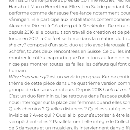
formation d’interprète auprès de Corinne Rochet, Nichola
Harsch et Marco Berretteni. Elle vit en Suède pendant 3 
performe comme danseuse free-lance notamment pour l
Våningen. Elle participe aux installations contemporaine
Alexandra Pirricci à Göteborg et à Stockholm. De retour
depuis 2016, elle poursuit son travail de création et de p
fonde en 2017 la Cie å et se lance dans la création du tr
she cry?
composé d’un solo, duo et trio avec Maroussia E
Schöfer, toutes deux rencontrées en Suisse. Ce qui les in
montrer le côté « crapaud » que l’on a tous au fond de no
n’ose pas montrer, toutes les failles, les défauts qui font 
humain.
Why does she cry?
est un work in progress. Karine contin
thème de cette pièce dans une quatrième version com
groupe de danseurs amateurs. Depuis 2018
Look at me !
C’est un duo féminin qui se retrouve dans l’espace publi
nous interroger sur la place des femmes quand elles sont 
Quels chemins ? Quelles distances ? Quelles stratégies 
invisibles ? Avec qui ? Quel alibi pour s’autoriser à être l
s’empêchent-elles ? Parallèlement elle intègre le Collec
de 5 danseurs et un musicien. Ils interviennent dans dif