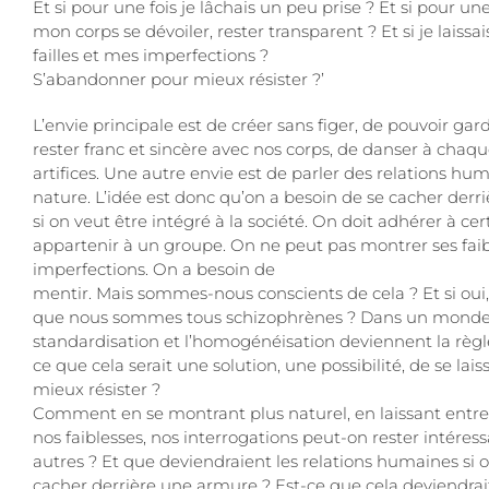
Et si pour une fois je lâchais un peu prise ? Et si pour une 
mon corps se dévoiler, rester transparent ? Et si je laiss
failles et mes imperfections ?
S’abandonner pour mieux résister ?’
L’envie principale est de créer sans figer, de pouvoir gard
rester franc et sincère avec nos corps, de danser à chaqu
artifices. Une autre envie est de parler des relations hum
nature. L’idée est donc qu’on a besoin de se cacher derr
si on veut être intégré à la société. On doit adhérer à ce
appartenir à un groupe. On ne peut pas montrer ses faib
imperfections. On a besoin de
mentir. Mais sommes-nous conscients de cela ? Et si oui, c
que nous sommes tous schizophrènes ? Dans un monde
standardisation et l’homogénéisation deviennent la règle
ce que cela serait une solution, une possibilité, de se lais
mieux résister ?
Comment en se montrant plus naturel, en laissant entre
nos faiblesses, nos interrogations peut-on rester intéres
autres ? Et que deviendraient les relations humaines si o
cacher derrière une armure ? Est-ce que cela deviendrai