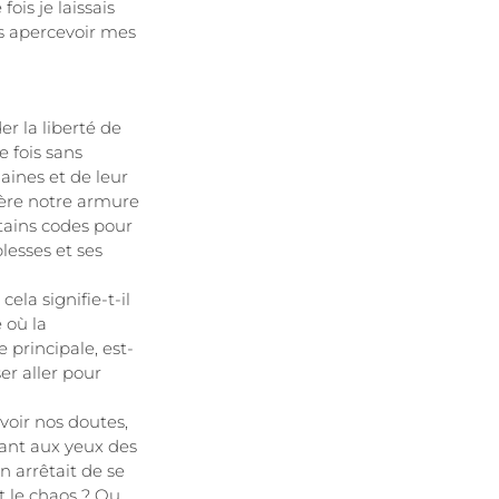
fois je laissais
ais apercevoir mes
er la liberté de
e fois sans
aines et de leur
ière notre armure
rtains codes pour
lesses et ses
ela signifie-t-il
 où la
 principale, est-
ser aller pour
voir nos doutes,
sant aux yeux des
n arrêtait de se
t le chaos ? Ou