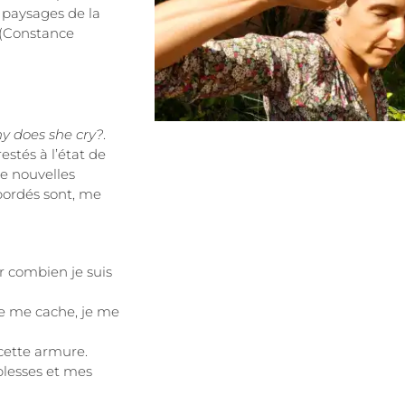
 paysages de la
 (Constance
y does she cry?
.
restés à l’état de
de nouvelles
bordés sont, me
r combien je suis
 je me cache, je me
cette armure.
blesses et mes