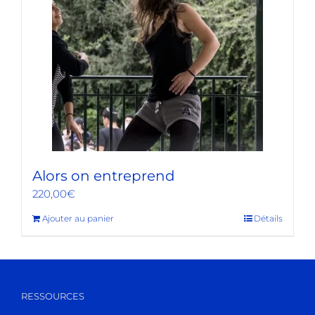
Alors on entreprend
220,00
€
Ajouter au panier
Détails
RESSOURCES