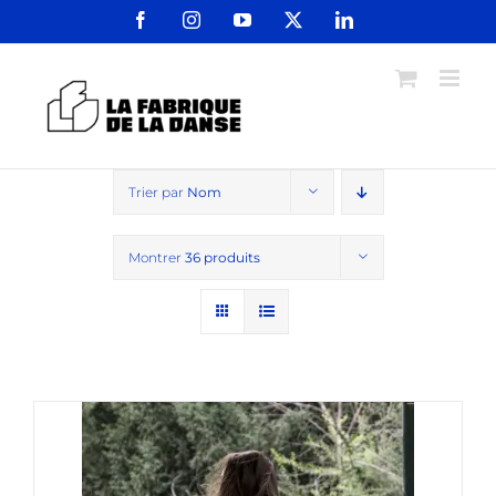
Passer
Facebook
Instagram
YouTube
X
LinkedIn
au
contenu
Trier par
Nom
Montrer
36 produits