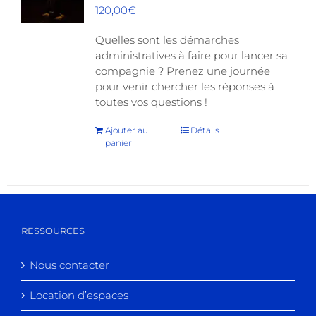
120,00
€
Quelles sont les démarches
administratives à faire pour lancer sa
compagnie ? Prenez une journée
pour venir chercher les réponses à
toutes vos questions !
Ajouter au
Détails
panier
RESSOURCES
Nous contacter
Location d’espaces