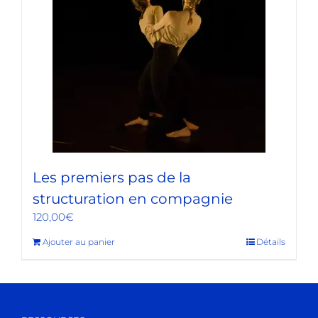
Les premiers pas de la
structuration en compagnie
120,00
€
Ajouter au panier
Détails