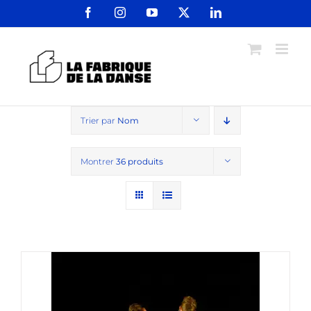
Passer
Facebook
Instagram
YouTube
X
LinkedIn
au
contenu
Trier par
Nom
Montrer
36 produits