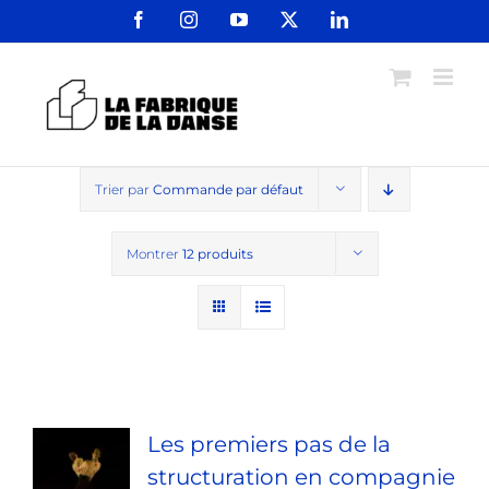
Passer
Facebook
Instagram
YouTube
X
LinkedIn
au
contenu
Trier par
Commande par défaut
Montrer
12 produits
Les premiers pas de la
structuration en compagnie