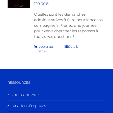
120,00
€
Quelles sont les démarches
administratives à faire pour lancer sa
compagnie ? Prenez une journée
pour venir chercher les réponses à
toutes vos questions !
Ajouter au
Détails
panier
RESSOURCES
Nous contacter
Location d’espaces