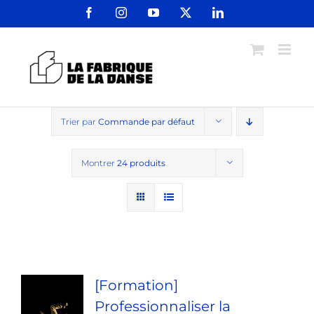
Passer
Facebook
Instagram
YouTube
X
LinkedIn
au
contenu
Trier par
Commande par défaut
Montrer
24 produits
[Formation]
Professionnaliser la