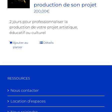
production de son projet
200,00
€
2 jours pour professionnaliser la
production de votre projet artistique,
éducatif ou culturel
Ajouter au
Détails
panier
RESSOURCES
Nous contacter
Location d’espaces
Nous rejoindre