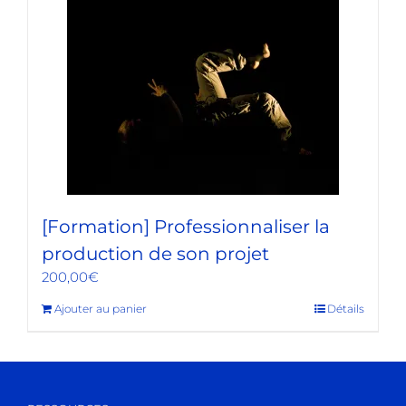
[Formation] Professionnaliser la
production de son projet
200,00
€
Ajouter au panier
Détails