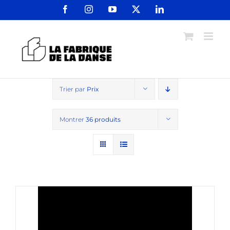
Passer
Facebook
Instagram
YouTube
X
LinkedIn
au
contenu
Trier par
Prix
Montrer
36 produits