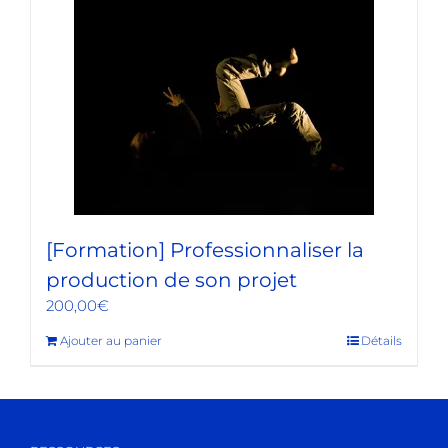
[Formation] Professionnaliser la
production de son projet
200,00
€
Ajouter au panier
Détails