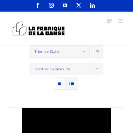
Passer
Facebook
Instagram
YouTube
X
LinkedIn
au
contenu
Trier par
Date
Montrer
36 produits