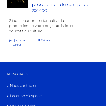
production de son projet
200,00
€
2 jours pour professionnaliser la
production de votre projet artistique,
éducatif ou culturel
Ajouter au
Détails
panier
RESSOURCES
Nous contacter
Location d’espaces
Nous rejoindre