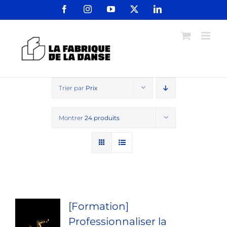
Passer
Facebook
Instagram
YouTube
X
LinkedIn
au
contenu
Trier par
Prix
Montrer
24 produits
[Formation]
Professionnaliser la