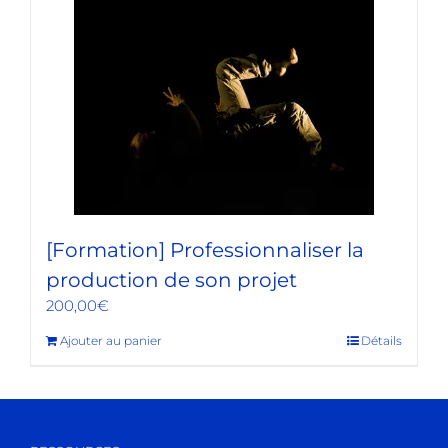
[Formation] Professionnaliser la
production de son projet
200,00
€
Ajouter au panier
Détails