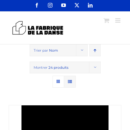
Passer
Facebook
Instagram
YouTube
X
LinkedIn
au
contenu
Trier par
Nom
Montrer
24 produits