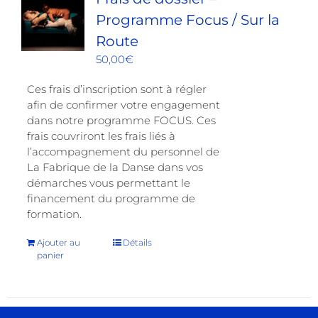
Programme Focus / Sur la
Route
50,00
€
Ces frais d’inscription sont à régler
afin de confirmer votre engagement
dans notre programme FOCUS. Ces
frais couvriront les frais liés à
l’accompagnement du personnel de
La Fabrique de la Danse dans vos
démarches vous permettant le
financement du programme de
formation.
Ajouter au
Détails
panier