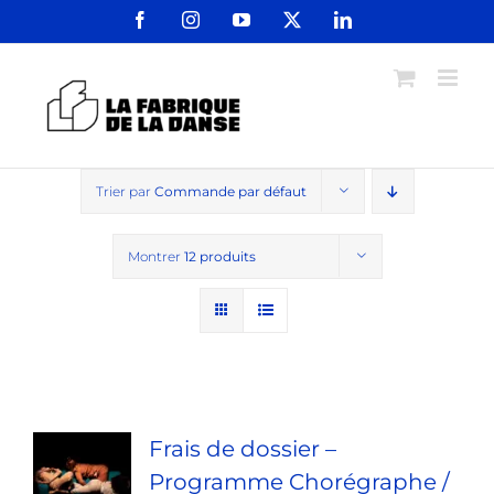
Passer
Facebook
Instagram
YouTube
X
LinkedIn
au
contenu
Trier par
Commande par défaut
Montrer
12 produits
Frais de dossier –
Programme Chorégraphe /