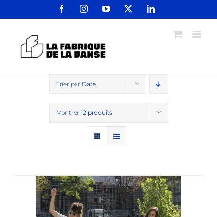
Passer
Facebook
Instagram
YouTube
X
LinkedIn
au
contenu
Trier par
Date
Montrer
12 produits