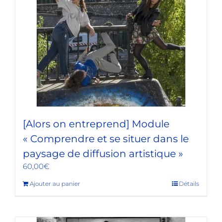
[Alors on entreprend] Module
« Comprendre et se situer dans le
paysage de diffusion artistique »
60,00
€
Ajouter au panier
Détails