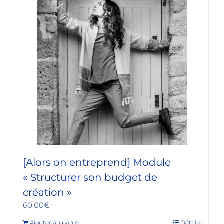
[Alors on entreprend] Module
« Structurer son budget de
création »
60,00
€
Ajouter au panier
Détails