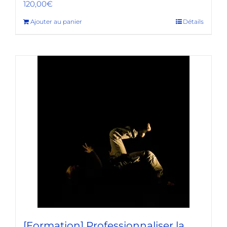
120,00
€
Ajouter au panier
Détails
[Formation] Professionnaliser la